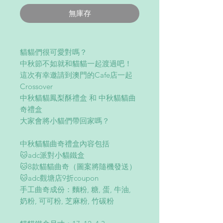
無庫存
貓貓們很可愛對嗎？
中秋節不如就和貓貓一起渡過吧！
這次有幸邀請到澳門的Cafe店一起
Crossover
中秋貓貓鳳梨酥禮盒 和 中秋貓貓曲
奇禮盒
大家會將小貓們帶回家嗎？
中秋貓貓曲奇禮盒內容包括
🐱adc派對小貓鐵盒
🐱8款貓貓曲奇（圖案將隨機發送）
🐱adc觀塘店9折coupon
手工曲奇成份：麵粉, 糖, 蛋, 牛油,
奶粉, 可可粉, 芝麻粉, 竹碳粉