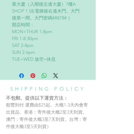
業大廈（入閘後左邊大廈）7樓A
SHOP 1 (出電梯後右邊木門。大門
後第一間。大門密碼#8878# ）
開店時間：
MON+THUR 1-8pm
FRI 1-8:30pm
SAT 2-8pm
SUN 2-6pm
TUE+WED 放空=休息
SHIPPING POLICY
不包郵。提供以下運貨方法：
順豐到付 運費由$25起。大概1-3天內會寄
SHOP/WORKSHOP
出貨品。香港：寄件後大概2至3天到貨。
澳門：寄件後大概3至7天到貨。台灣：寄
Address:
件後大概3至5天到貨）
adc銅鑼灣店地址：