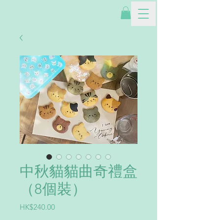
中秋貓貓曲奇禮盒
（8個裝）
價
HK$240.00
格