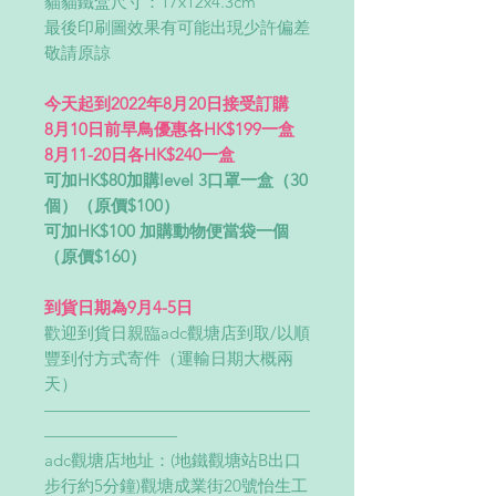
貓貓鐵盒尺寸：17x12x4.3cm
最後印刷圖效果有可能出現少許偏差
敬請原諒
今天起到2022年8月20日接受訂購
8月10日前早鳥優惠各HK$199一盒
8月11-20日各HK$240一盒
可加HK$80加購level 3口罩一盒（30
個）（原價$100）
可加HK$100 加購動物便當袋一個
（原價$160）
到貨日期為9月4-5日
歡迎到貨日親臨adc觀塘店到取/以順
豐到付方式寄件（運輸日期大概兩
天）
————————————————
————————
adc觀塘店地址：(地鐵觀塘站B出口
步行約5分鐘)觀塘成業街20號怡生工