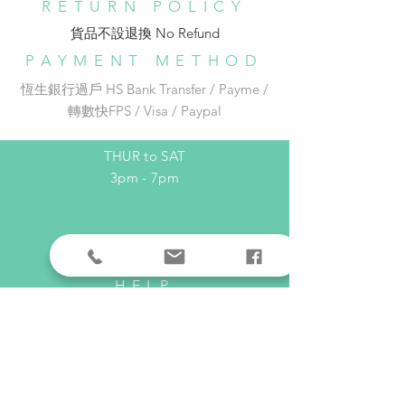
RETURN POLICY
️⛩️銅鑼灣東角Laforet 1 樓137號舖
貨品不設退換 No Refund​
🚇地鐵銅鑼灣 E 出口步行約 1 分鐘
Phone:
852-96542526
PAYMENT METHOD
Email:
adc_dream@yahoo.com.hk
恆生銀行過戶 HS Bank Transfer / Payme /
轉數快FPS / Visa / Paypal
OPENING HOURS
THUR to SAT
3pm - 7pm
HELP
Shipping & Returns
Privacy Policy
FAQ