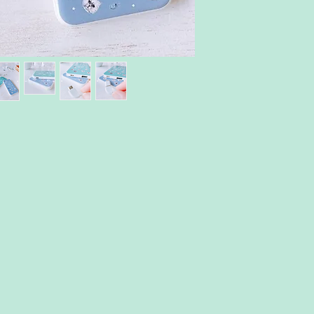
運費由$28起。大
7個工作天送達。收
https://docs.goog
_xH4P19gIIyGN1G
mRA/viewform ）