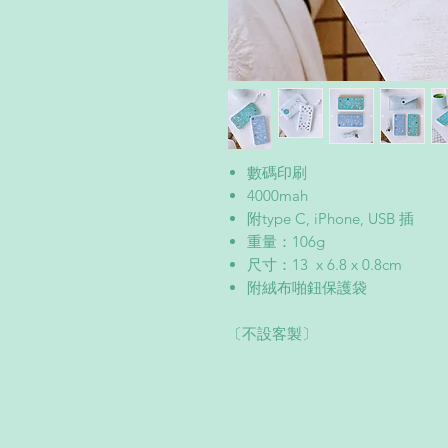
數碼印刷
4000mah
附type C, iPhone, USB 插
重量：106g
尺寸：13 x 6.8 x 0.8cm
附絨布啪鈕保護袋
〔不設客製〕