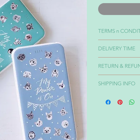
TERMS n CONDI
1-印刷效果有可能出現
DELIVERY TIME
2-不同貨品來自不同s
設計一定會出現10-
Will post out the pr
3-貨品完成貨期有
RETURN & REFU
確認付款後大概2-
請先告知：）
貨品不設退換 No Re
SHIPPING INFO
不包郵，提供以下
A: 順豐到付
運費由$30起。大概
後大概2至3天到貨
台灣：寄件後大概3
B: 852 expres