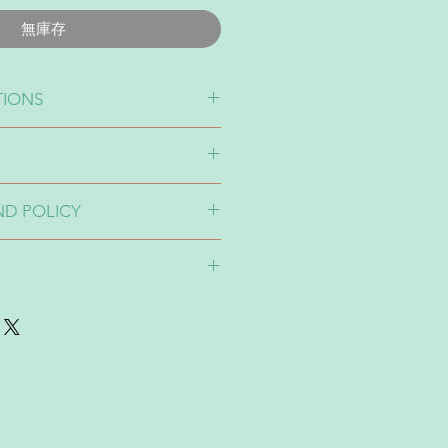
無庫存
TIONS
10-20%色差請留意🙏🏽
upplier所以製作時同一個顏色的
20%色差。介意者請三思🙏🏽
oduct within 2 - 5 working days.
機會不同，如果想特定日子前收貨
ND POLICY
5個工作天會寄出貨品。
fund
運貨方法：
1-3天內會寄出貨品。香港：寄件
。澳門：寄件後大概3至7天到貨。
至5天到貨）
s 黃色運輸 （只適用於香港）