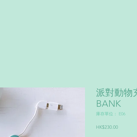
派對動物充
BANK
庫存單位： E06
價
HK$230.00
格