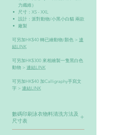
力纖維）
尺寸：XS - XXL
設計：派對動物/小黑小白貓 兩款
廠製
可另加HK$40 轉已繪動物/顏色 >
連
結LINK
可另加HK$300 來相繪製一隻黑白色
動物 >
連結LINK
可另加HK$40 加Calligraphy手寫文
字 >
連結LINK
數碼印刷泳衣物料清洗方法及
尺寸表
可機洗及手洗。請勿以漂白水清洗。