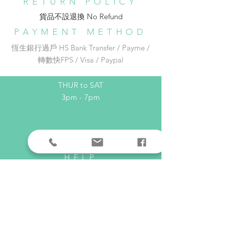
RETURN POLICY
品。寄件後大概3-7個工作天送達。
️⛩️銅鑼灣東角Laforet 1 樓137號舖
褲長
12.6
13
13.4
13.8
收件地址在以下連結選出：
bottom
貨品不設退換 No Refund​
🚇地鐵銅鑼灣 E 出口步行約 1 分鐘
https://docs.google.com/forms/d/e
length
Phone:
852-96542526
PAYMENT METHOD
/1FAIpQLSe_REZ_xH4P19gIIyGN1
Email:
adc_dream@yahoo.com.hk
恆生銀行過戶 HS Bank Transfer / Payme /
Gwnf7SuTC5Pr_pDzqanAcN3wa-
杯圍
30C-
32C-
34C-
36C-
轉數快FPS / Visa / Paypal
mRA/viewform ）
cup
30D
32D
34D
36D
OPENING HOURS
32A-
34A-
36A-
38A-
32B
34B
36B
38B
THUR to SAT
3pm - 7pm
HELP
Shipping & Returns
Privacy Policy
FAQ