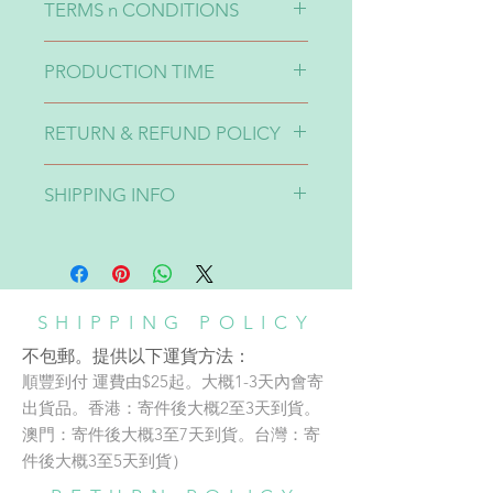
TERMS n CONDITIONS
SIZE(")
XS
S
M
L
1-印刷效果有可能出現10-20%色差
PRODUCTION TIME
上胸圍
25.1
27.6
29.1
30.7
請留意🙏🏽
upper
2-不同貨品來自不同supplier所以製
Production time takes around 2-4
bust
作時同一個顏色的設計一定會出現
RETURN & REFUND POLICY
weeks.
10-20%色差。介意者請三思🙏🏽
製作時間大概2-4星期。
下胸圍
22.8
24.4
26
27.6
3-貨品完成貨期有機會不同，如果想
*溫馨提示收貨時潛水衣物料部分位
SHIPPING INFO
under
特定日子前收貨請先告知：）
置有可能出現皺起情況，介意者慎
bust
拍。貨品不設退換。
不包郵，提供以下運貨方法：
貨品不設退換 No Refund
A: 順豐到付
上衣長
5.9
6.3
6.7
7.1
運費由$30起。大概1-3天內會寄出貨
top
品。香港：寄件後大概2至3天到
length
SHIPPING POLICY
貨。澳門：寄件後大概3至7天到
不包郵。提供以下運貨方法：
貨。台灣：寄件後大概3至5天到
腰圍
22
23.6
25.2
26.8
順豐到付 運費由$25起。大概1-3天內會寄
貨）
waist
SHOP/WORKSHOP
出貨品。香港：寄件後大概2至3天到貨。
B: 852 express 黃色運輸 （只適用於
下圍
25.3
26.8
28.3
29.8
澳門：寄件後大概3至7天到貨。台灣：寄
Address:
香港）
hip
件後大概3至5天到貨）
adc銅鑼灣店地址：
運費由$28起。大概一星期內寄出貨