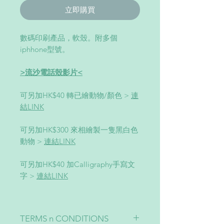
立即購買
數碼印刷產品，軟殼。附多個
iphhone型號。
>流沙電話殼影片<
可另加HK$40 轉已繪動物/顏色 >
連
結LINK
可另加HK$300 來相繪製一隻黑白色
動物 >
連結LINK
可另加HK$40 加Calligraphy手寫文
字 >
連結LINK
TERMS n CONDITIONS