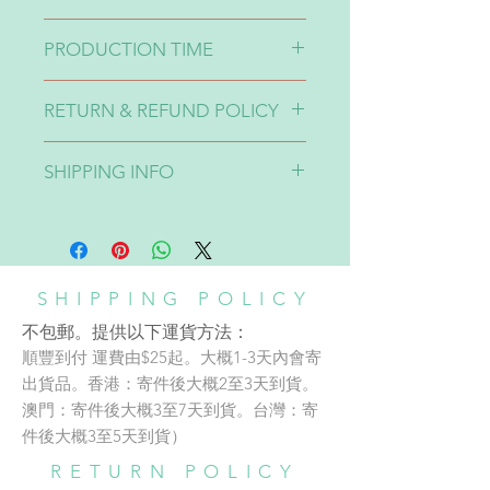
1-印刷效果有可能出現10-20%色差
PRODUCTION TIME
請留意🙏🏽
2-不同貨品來自不同supplier所以製
Production time takes around 2-4
作時同一個顏色的設計一定會出現
RETURN & REFUND POLICY
weeks.
10-20%色差。介意者請三思🙏🏽
製作時間大概2-4星期。
3-貨品完成貨期有機會不同，如果想
貨品不設退換 No Refund
SHIPPING INFO
特定日子前收貨請先告知：）
不包郵，提供以下運貨方法：
A: 順豐到付
運費由$30起。大概1-3天內會寄出貨
品。香港：寄件後大概2至3天到
SHIPPING POLICY
貨。澳門：寄件後大概3至7天到
不包郵。提供以下運貨方法：
貨。台灣：寄件後大概3至5天到
順豐到付 運費由$25起。大概1-3天內會寄
貨）
SHOP/WORKSHOP
出貨品。香港：寄件後大概2至3天到貨。
B: 852 express 黃色運輸 （只適用於
澳門：寄件後大概3至7天到貨。台灣：寄
Address:
香港）
件後大概3至5天到貨）
adc銅鑼灣店地址：
運費由$28起。大概一星期內寄出貨
RETURN POLICY
品。寄件後大概3-7個工作天送達。
️⛩️銅鑼灣東角Laforet 1 樓137號舖