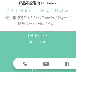
收件地址在以下連結選出：
貨品不設退換 No Refund​
🚇地鐵銅鑼灣 E 出口步行約 1 分鐘
https://docs.google.com/forms/d/e
Phone:
852-96542526
PAYMENT METHOD
/1FAIpQLSe_REZ_xH4P19gIIyGN1
Email:
adc_dream@yahoo.com.hk
恆生銀行過戶 HS Bank Transfer / Payme /
Gwnf7SuTC5Pr_pDzqanAcN3wa-
轉數快FPS / Visa / Paypal
mRA/viewform ）
OPENING HOURS
THUR to SAT
3pm - 7pm
HELP
Shipping & Returns
Privacy Policy
FAQ
SUBSCRIBE