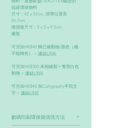
物料：通過歐盟OEKO-TEX驗證的
低碳環保物料
尺寸：42 x 52cm, 揹帶位置長
26.7cm
捲摺後尺寸：5 x 5 x 9.5cm
廠製
可另加HK$40 轉已繪動物/顏色（繩
不能轉色） >
連結LINK
可另加HK$300 來相繪製一隻黑白色
動物 >
連結LINK
可另加HK$40 加Calligraphy手寫文
字 >
連結LINK
數碼印刷環保袋清洗方法