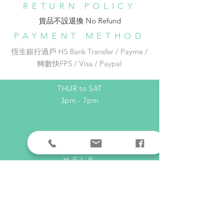
RETURN POLICY
品。寄件後大概3-7個工作天送達。
️⛩️銅鑼灣東角Laforet 1 樓137號舖
收件地址在以下連結選出：
貨品不設退換 No Refund​
🚇地鐵銅鑼灣 E 出口步行約 1 分鐘
https://docs.google.com/forms/d/e
Phone:
852-96542526
PAYMENT METHOD
/1FAIpQLSe_REZ_xH4P19gIIyGN1
Email:
adc_dream@yahoo.com.hk
恆生銀行過戶 HS Bank Transfer / Payme /
Gwnf7SuTC5Pr_pDzqanAcN3wa-
轉數快FPS / Visa / Paypal
mRA/viewform ）
OPENING HOURS
THUR to SAT
3pm - 7pm
HELP
Shipping & Returns
Privacy Policy
FAQ