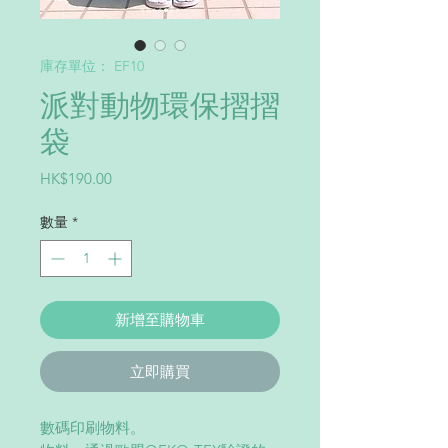
庫存單位： EF10
派對動物環保摺摺
袋
價
HK$190.00
格
數量
*
新增至購物車
立即購買
數碼印刷物料。