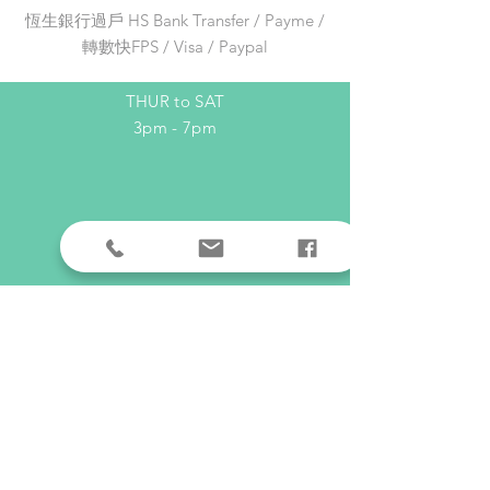
Email:
adc_dream@yahoo.com.hk
恆生銀行過戶 HS Bank Transfer / Payme /
Gwnf7SuTC5Pr_pDzqanAcN3wa-
轉數快FPS / Visa / Paypal
mRA/viewform ）
OPENING HOURS
THUR to SAT
3pm - 7pm
HELP
Shipping & Returns
Privacy Policy
FAQ
SUBSCRIBE