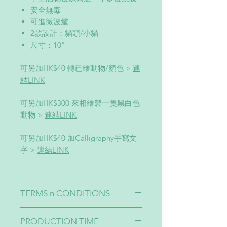
安全無毒
可進微波爐
2款設計：貓頭/小貓
尺寸：10"
可另加HK$40 轉已繪動物/顏色 >
連
結LINK
可另加HK$300 來相繪製一隻黑白色
動物 >
連結LINK
可另加HK$40 加Calligraphy手寫文
字 >
連結LINK
TERMS n CONDITIONS
1-產品由於以高溫燒製會出現偏紅現
PRODUCTION TIME
象，故印刷效果會出現10-20%色差