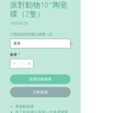
派對動物10"陶瓷
碟（2隻）
價
HK$300.00
格
訂購時請指明要訂購哪一款：
*
數量
*
新增至購物車
立即購買
景德鎮瓷器
手工貼花後以高溫一千多度燒製