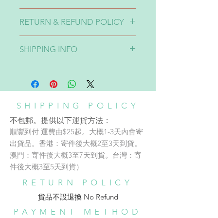
請留意🙏🏽
Production time takes around 2-4
2-不同貨品來自不同supplier所以製
RETURN & REFUND POLICY
weeks.
作時同一個顏色的設計一定會出現
製作時間大概2-4星期。
10-20%色差。介意者請三思🙏🏽
貨品不設退換 No Refund
SHIPPING INFO
3-貨品完成貨期有機會不同，如果想
特定日子前收貨請先告知：）
不包郵，提供以下運貨方法：
A: 順豐到付
運費由$30起。大概1-3天內會寄出貨
品。香港：寄件後大概2至3天到
SHIPPING POLICY
貨。澳門：寄件後大概3至7天到
不包郵。提供以下運貨方法：
貨。台灣：寄件後大概3至5天到
順豐到付 運費由$25起。大概1-3天內會寄
貨）
SHOP/WORKSHOP
出貨品。香港：寄件後大概2至3天到貨。
B: 852 express 黃色運輸 （只適用於
澳門：寄件後大概3至7天到貨。台灣：寄
Address:
香港）
件後大概3至5天到貨）
adc銅鑼灣店地址：
運費由$28起。大概一星期內寄出貨
RETURN POLICY
品。寄件後大概3-7個工作天送達。
️⛩️銅鑼灣東角Laforet 1 樓137號舖
收件地址在以下連結選出：
貨品不設退換 No Refund​
🚇地鐵銅鑼灣 E 出口步行約 1 分鐘
https://docs.google.com/forms/d/e
Phone:
852-96542526
PAYMENT METHOD
/1FAIpQLSe_REZ_xH4P19gIIyGN1