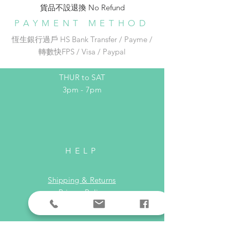
貨品不設退換 No Refund​
🚇地鐵銅鑼灣 E 出口步行約 1 分鐘
B: 852 express 黃色運輸 （只適用於
Phone:
852-96542526
PAYMENT METHOD
香港）
Email:
adc_dream@yahoo.com.hk
恆生銀行過戶 HS Bank Transfer / Payme /
運費由$28起。大概一星期內寄出貨
轉數快FPS / Visa / Paypal
品。寄件後大概3-7個工作天送達。
OPENING HOURS
收件地址在這裡選出
THUR to SAT
3pm - 7pm
HELP
Shipping & Returns
Privacy Policy
FAQ
SUBSCRIBE