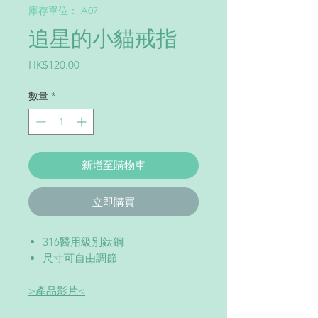
庫存單位： A07
追星的小貓戒指
價
HK$120.00
格
數量
*
新增至購物車
立即購買
316醫用級別鈦鋼
尺寸可自由調節
>產品影片<