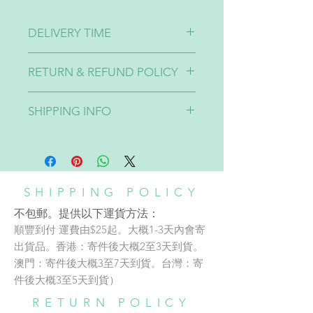
DELIVERY TIME
Will post out the product within 2 -
RETURN & REFUND POLICY
5 working days.
確認付款後大概2-5個工作天會寄出
貨品不設退換 No Refund
貨品。
SHIPPING INFO
香港本地包普通平郵，不包掛號及任
何追蹤系統。買家須承擔任何寄失之
風險，賣家不會就任何寄失/郵寄時
破損的貨品負上責任。
SHIPPING POLICY
香港以外不包郵，提供以下運貨方
不包郵。提供以下運貨方法：
法：
順豐到付 運費由$25起。大概1-3天內會寄
A: 順豐到付
運費由$30起。大概1-3天內會寄出貨
SHOP/WORKSHOP
出貨品。香港：寄件後大概2至3天到貨。
品。香港：寄件後大概2至3天到
澳門：寄件後大概3至7天到貨。台灣：寄
Address:
貨。澳門：寄件後大概3至7天到
件後大概3至5天到貨）
adc銅鑼灣店地址：
貨。台灣：寄件後大概3至5天到
RETURN POLICY
貨）
️⛩️銅鑼灣東角Laforet 1 樓137號舖