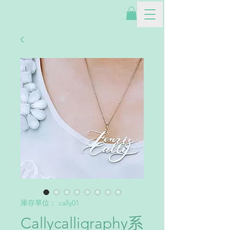
庫存單位： cally01
Callycalligraphy系