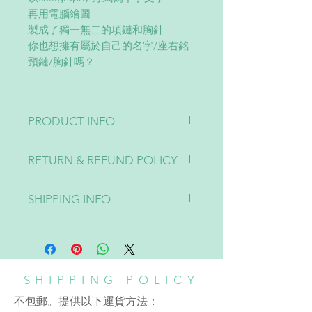
再用電腦繪圖
製成了獨一無二的項鏈和胸針
你也想擁有屬於自己的名字/座右銘
頸鏈/胸針嗎？
PRODUCT INFO
包1-3組英文字（words)
RETURN & REFUND POLICY
尺寸長度限制：6cm
物料：鈦鋼
貨品不設退換 No Refund
具有良好的耐腐蝕性能，對人體無損
SHIPPING INFO
害的特種鋼材
包本港普通平郵（買家須承受郵寄風
險）
提供以下運貨方法：
A: 順豐到付
SHIPPING POLICY
運費由$30起。大概1-3天內會寄出貨
不包郵。提供以下運貨方法：
品。香港：寄件後大概2至3天到