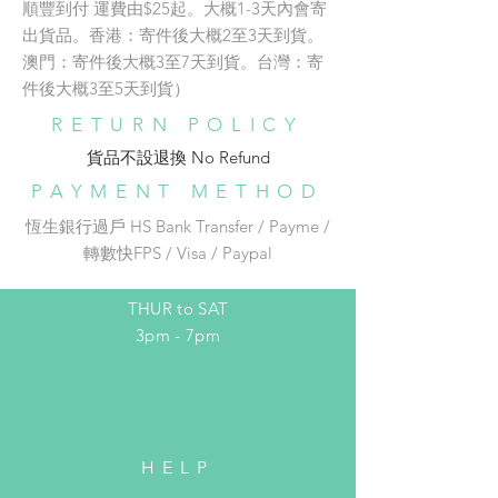
順豐到付 運費由$25起。大概1-3天內會寄
貨。澳門：寄件後大概3至7天到
貨。台灣：寄件後大概3至5天到
SHOP/WORKSHOP
出貨品。香港：寄件後大概2至3天到貨。
貨）
澳門：寄件後大概3至7天到貨。台灣：寄
Address:
件後大概3至5天到貨）
adc銅鑼灣店地址：
B: 852 express 黃色運輸 （只適用於
RETURN POLICY
香港）
️⛩️銅鑼灣東角Laforet 1 樓137號舖
運費由$28起。大概一星期內寄出貨
貨品不設退換 No Refund​
🚇地鐵銅鑼灣 E 出口步行約 1 分鐘
品。寄件後大概3-7個工作天送達。
Phone:
852-96542526
PAYMENT METHOD
收件地址在以下連結選出：
Email:
adc_dream@yahoo.com.hk
恆生銀行過戶 HS Bank Transfer / Payme /
https://docs.google.com/forms/d/e
轉數快FPS / Visa / Paypal
/1FAIpQLSe_REZ_xH4P19gIIyGN1
OPENING HOURS
Gwnf7SuTC5Pr_pDzqanAcN3wa-
mRA/viewform ）
THUR to SAT
3pm - 7pm
HELP