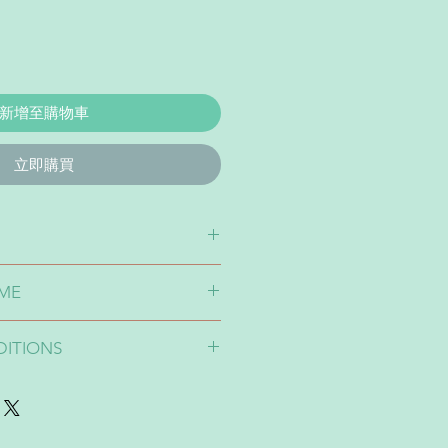
新增至購物車
立即購買
your own pets print/stitch on our
IME
put this item to the shopping cart
r unique product!
ime takes around 1-4 weeks
g one animal.
DITIONS
4星期
-2張像片繪畫圖像，並不能憑空構思
/形態。如在繪圖後要求不依圖像
50。所以，如想根據一張照片作畫