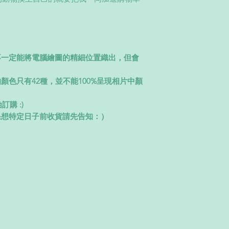
但想有少量改動，請在下單
2-已畫圖像之後有
欲被重複使用請現在
3-草圖經客人確認
腦改圖費用
不一定能將電腦繪圖的精細位置織出，但會
4-印刷效果有可能出現
5-不同貨品來自不同s
顏色只有42種，並不能100%呈現相片中顏
設計一定會出現10-
6-貨品完成貨期有
請先告知：）
購 :)
果想特定日子前收貨請先告知：）