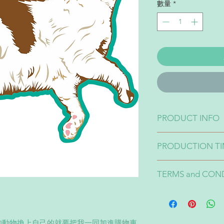
數量
*
PRODUCT INFO
If you want to have 
PRODUCTION T
products, just also 
so you can have you
Computer drawing t
HK$200 for sketchin
TERMS and CON
電腦繪圖時間大概1-
1-我們只會跟據1
像片以外表情/物件
更改每次收費HK$
的動物換上自己的就要把我一同加進購物車