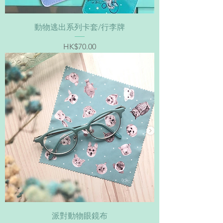
動物逃出系列卡套/行李牌
價格
HK$70.00
派對動物眼鏡布