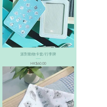
派對動物卡套/行李牌
價格
HK$60.00