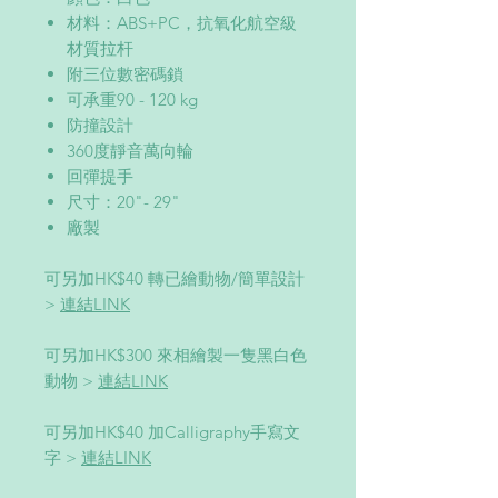
材料：ABS+PC，抗氧化航空級
材質拉杆
附三位數密碼鎖
可承重90 - 120 kg
防撞設計
360度靜音萬向輪
回彈提手
尺寸：20"- 29"
廠製
可另加HK$40 轉已繪動物/簡單設計
>
連結LINK
可另加HK$300 來相繪製一隻黑白色
動物 >
連結LINK
可另加HK$40 加Calligraphy手寫文
字 >
連結LINK