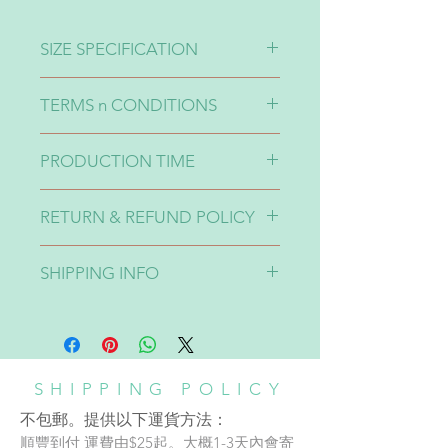
SIZE SPECIFICATION
SIZE (cm)
TERMS n CONDITIONS
20"
50.5 x 35 x 23
1-印刷效果有可能出現10-20%色差
PRODUCTION TIME
請留意🙏🏽
22"
55 x 37 x 25
3-不同貨品來自不同supplier所以製
Production time takes around 2-4
作時同一個顏色的設計一定會出現
RETURN & REFUND POLICY
weeks.
24"
61.5 x 41.5 x 26
10-20%色差。介意者請三思🙏🏽
製作時間大概2-4星期。
4-貨品完成貨期有機會不同，如果想
*溫馨提示貨品有可能出現不完美狀
26"
64.5 x 46 x 29
SHIPPING INFO
特定日子前收貨請先告知：）
況，介意者慎拍。貨品不設退換。
5-*溫馨提示收貨時潛水衣物料部分
貨品不設退換 No Refund
不包郵，提供以下運貨方法：
29"
73 x 50 x 32
位置有可能出現皺起情況，介意者慎
順豐到付
拍。貨品不設退換。
運費由$30起。香港：寄件後大概2
至3天到貨。澳門：寄件後大概3至7
SHIPPING POLICY
天到貨。台灣：寄件後大概3至5天
不包郵。提供以下運貨方法：
到貨）
順豐到付 運費由$25起。大概1-3天內會寄