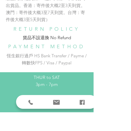
SHOP/WORKSHOP
出貨品。香港：寄件後大概2至3天到貨。
澳門：寄件後大概3至7天到貨。台灣：寄
Address:
件後大概3至5天到貨）
adc銅鑼灣店地址：
RETURN POLICY
️⛩️銅鑼灣東角Laforet 1 樓137號舖
貨品不設退換 No Refund​
🚇地鐵銅鑼灣 E 出口步行約 1 分鐘
Phone:
852-96542526
PAYMENT METHOD
Email:
adc_dream@yahoo.com.hk
恆生銀行過戶 HS Bank Transfer / Payme /
轉數快FPS / Visa / Paypal
OPENING HOURS
THUR to SAT
3pm - 7pm
HELP